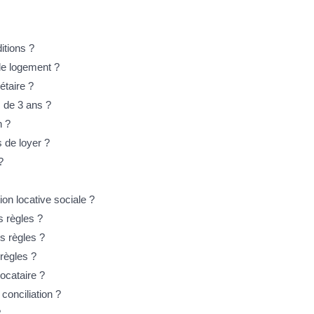
itions ?
 le logement ?
étaire ?
s de 3 ans ?
n ?
s de loyer ?
?
on locative sociale ?
s règles ?
s règles ?
 règles ?
locataire ?
conciliation ?
?