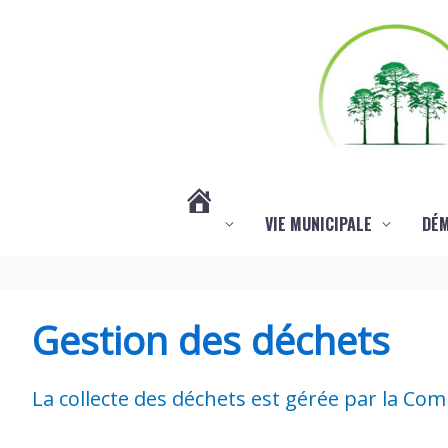
Aller au contenu
Aller au pied de page
VIE MUNICIPALE
DÉ
#3578
(PAS
Gestion des déchets
DE
La collecte des déchets est gérée par la
TITRE)