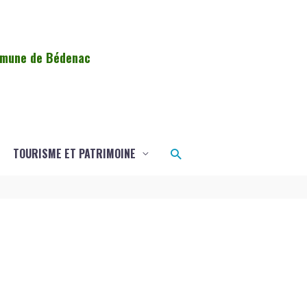
ommune de Bédenac
Rechercher
TOURISME ET PATRIMOINE