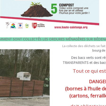
MMENT SONT COLLECTÉS LES ORDURES MÉNAGÈRES SUR BÉDEN
La collecte des déchets se fai
bourg de
Des bacs verts sont r
TRANSPARENTS et des bacs 
Tout ce qui es
DANGE
(bornes à l’huile 
(cartons, ferrail