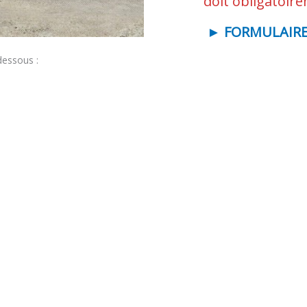
doit obligatoir
►
FORMULAIRE
dessous :