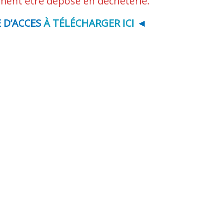
ement être déposé en déchèterie.
 D’ACCES
À TÉLÉCHARGER ICI
◄