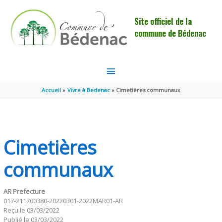
Aller au contenu
Aller au pied de page
Site officiel de la
commune de Bédenac
MENU
PRINCIPAL
Accueil
Vivre à Bedenac
Cimetières communaux
Cimetières
communaux
AR Prefecture
017-211700380-20220301-2022MAR01-AR
Reçu le 03/03/2022
Publié le 03/03/2022