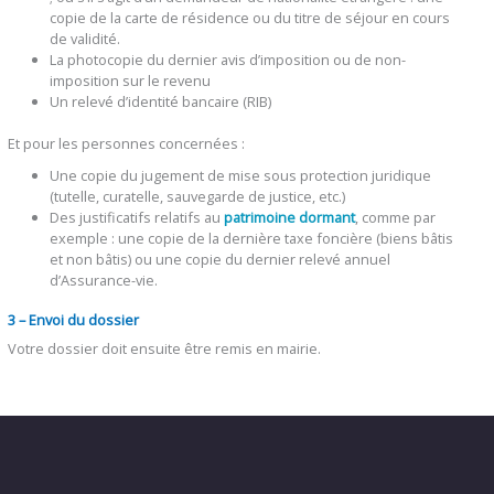
copie de la carte de résidence ou du titre de séjour en cours
de validité.
La photocopie du dernier avis d’imposition ou de non-
imposition sur le revenu
Un relevé d’identité bancaire (RIB)
Et pour les personnes concernées :
Une copie du jugement de mise sous protection juridique
(tutelle, curatelle, sauvegarde de justice, etc.)
Des justificatifs relatifs au
patrimoine dormant
, comme par
exemple : une copie de la dernière taxe foncière (biens bâtis
et non bâtis) ou une copie du dernier relevé annuel
d’Assurance-vie.
3 – Envoi du dossier
Votre dossier doit ensuite être remis en mairie.