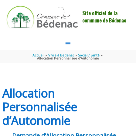
Aller au contenu
Aller au pied de page
Site officiel de la
commune de Bédenac
MENU
PRINCIPAL
Accueil
Vivre à Bedenac
Social / Santé
Allocation Personnalisée d’Autonomie
Allocation
Personnalisée
d’Autonomie
Demande d’Allocation Personnalisée