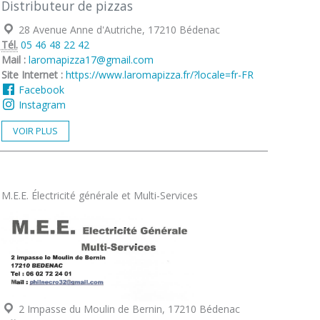
Distributeur de pizzas
Localisation :
28 Avenue Anne d'Autriche, 17210 Bédenac
Tél.
05 46 48 22 42
Mail :
laromapizza17@gmail.com
Site Internet :
https://www.laromapizza.fr/?locale=fr-FR
Facebook
Instagram
VOIR PLUS
M.E.E. Électricité générale et Multi-Services
Localisation :
2 Impasse du Moulin de Bernin, 17210 Bédenac