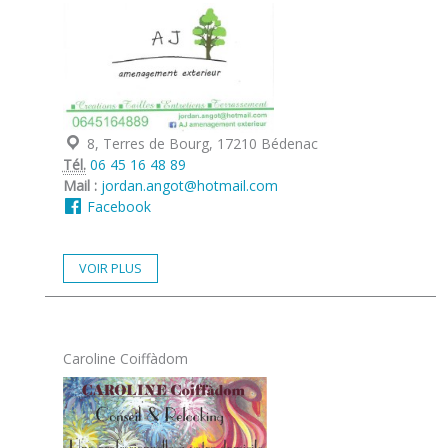
Localisation :
8, Terres de Bourg, 17210 Bédenac
Tél.
06 45 16 48 89
Mail :
jordan.angot@hotmail.com
Facebook
VOIR PLUS
Caroline Coiffàdom