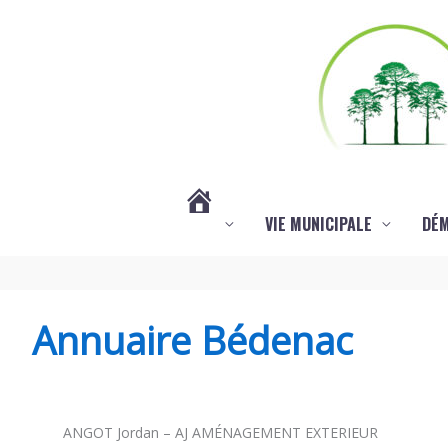
Aller au contenu
Aller au pied de page
VIE MUNICIPALE
DÉ
#3578
(PAS
Annuaire Bédenac
DE
ANGOT Jordan – AJ AMÉNAGEMENT EXTERIEUR
TITRE)