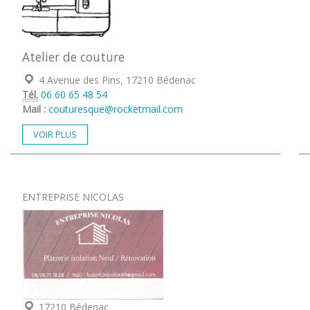
Atelier de couture
Localisation :
4 Avenue des Pins, 17210 Bédenac
Tél.
06 60 65 48 54
Mail :
couturesque@rocketmail.com
VOIR PLUS
ENTREPRISE NICOLAS
Localisation :
17210 Bédenac