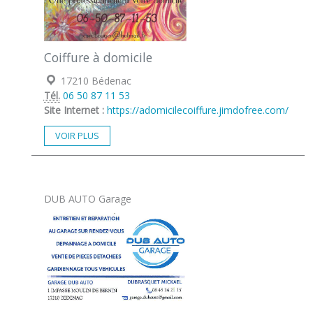
Coiffure à domicile
Localisation :
17210 Bédenac
Tél.
06 50 87 11 53
Site Internet :
https://adomicilecoiffure.jimdofree.com/
VOIR PLUS
DUB AUTO Garage