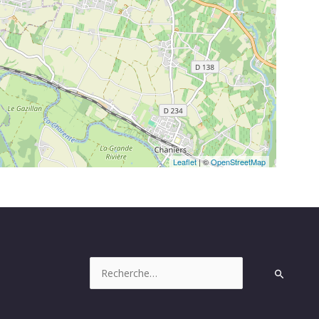
Leaflet
| ©
OpenStreetMap
Rechercher :