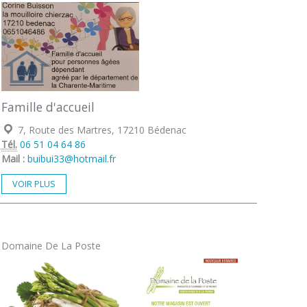
Famille d'accueil
Localisation :
7, Route des Martres, 17210 Bédenac
Tél.
06 51 04 64 86
Mail :
buibui33@hotmail.fr
VOIR PLUS
Domaine De La Poste