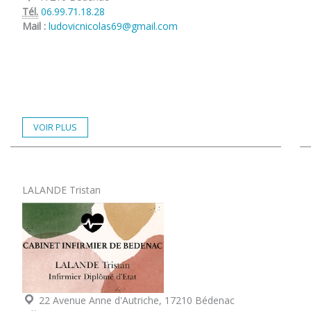
Tél.
06.99.71.18.28
Mail :
ludovicnicolas69@gmail.com
VOIR PLUS
LALANDE Tristan
Localisation :
22 Avenue Anne d'Autriche, 17210 Bédenac