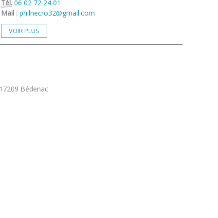
Tél.
06 02 72 24 01
Mail :
philnecro32@gmail.com
VOIR PLUS
 17209 Bédenac