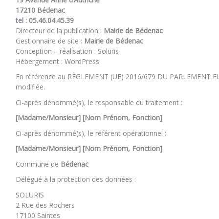
17210 Bédenac
tel : 05.46.04.45.39
Directeur de la publication :
Mairie de Bédenac
Gestionnaire de site :
Mairie de Bédenac
Conception – réalisation : Soluris
Hébergement : WordPress
En référence au RÈGLEMENT (UE) 2016/679 DU PARLEMENT EUROPÉEN
modifiée.
Ci-après dénommé(s), le responsable du traitement :
[Madame/Monsieur]
[
Nom
Prénom, Fonction]
Ci-après dénommé(s), le référent opérationnel :
[Madame/Monsieur]
[
Nom
Prénom, Fonction]
Commune de
Bédenac
Délégué à la protection des données :
SOLURIS
2 Rue des Rochers
17100 Saintes