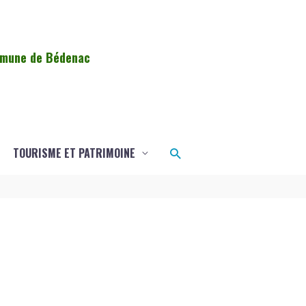
ommune de Bédenac
Rechercher
TOURISME ET PATRIMOINE