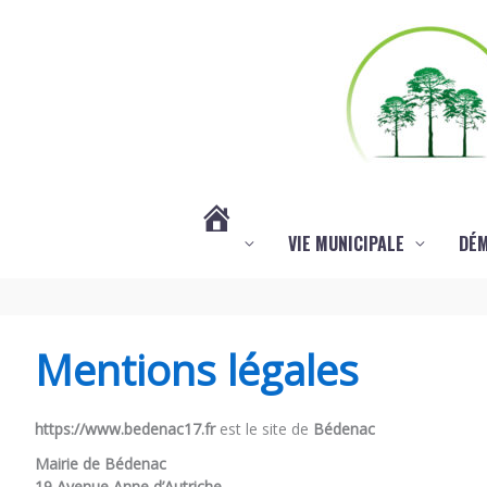
Aller au contenu
Aller au pied de page
VIE MUNICIPALE
DÉ
#3578
(PAS
Mentions légales
DE
https://www.bedenac17.fr
est le site de
Bédenac
Mairie de Bédenac
TITRE)
19 Avenue Anne d’Autriche