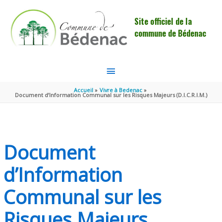
Aller au contenu
Aller au pied de page
Site officiel de la
commune de Bédenac
MENU
PRINCIPAL
Accueil
Vivre à Bedenac
Document d’Information Communal sur les Risques Majeurs (D.I.C.R.I.M.)
Document
d’Information
Communal sur les
Risques Majeurs