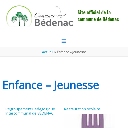
Aller au contenu
Aller au pied de page
Site officiel de la
commune de Bédenac
MENU
PRINCIPAL
Accueil
Enfance – Jeunesse
Enfance – Jeunesse
Regroupement Pédagogique
Restauration scolaire
Intercommunal de BÉDENAC