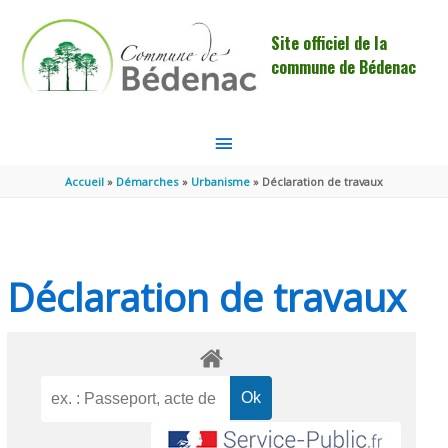
Aller au contenu
Aller au pied de page
Site officiel de la
commune de Bédenac
MENU
PRINCIPAL
Accueil
Démarches
Urbanisme
Déclaration de travaux
Déclaration de travaux