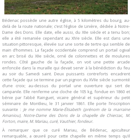
Bédenac possède une autre église, à 5 kilomètres du bourg, au-
delà de la route nationale; c’est l’église de Linière, dédiée à Notre-
Dame des Dons. Elle date, elle aussi, du XIIe siècle et a tenu bon;
elle a été remaniée cependant au XIVe siècle. Elle est dans une
situation pittoresque, élevée sur une sorte de tertre qui semble de
main d’hommes. La façade occidentale comprend un portail ogival
en arc brisé du XIIe siècle, orné de colonnettes et de moulures
rondes. Côté gauche de la façade, on voit une petite arcade
enfoncée dans la muraille qui devait servir à la bénédiction du feu
au soir du Samedi saint. Deux puissants contreforts encadrent
cette façade qui se termine par un pignon du XVIIe siècle surmonté
d’une croix; au-dessus du portail une ouverture qui sert de
campanile. Elle renferme une cloche de 105 kg, fondue en 1860 et
bénie par l’abbé Rainguet, vicaire général et supérieur du petit
séminaire de Montlieu, le 31 janvier 1861. Elle porte l’inscription
suivante :
Je me nomme Marie-Élisabeth (prénom de la marraine
Amaniou), Notre-Dame des Dons de la chapelle de Chierzac, M.
Forton, maire, M. Mariau, curé, Vauthier, fondeur.
À remarquer que ce curé Mariau, de Bédenac, apiculteur
remarquable, a œuvré pour cette chapelle en même temps qu’il