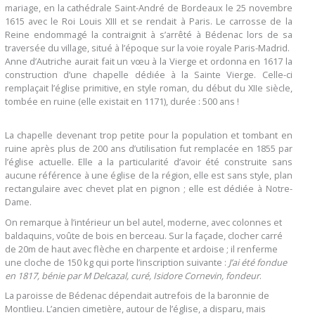
mariage, en la cathédrale Saint-André de Bordeaux le 25 novembre
1615 avec le Roi Louis XIII et se rendait à Paris. Le carrosse de la
Reine endommagé la contraignit à s’arrêté à Bédenac lors de sa
traversée du village, situé à l’époque sur la voie royale Paris-Madrid.
Anne d’Autriche aurait fait un vœu à la Vierge et ordonna en 1617 la
construction d’une chapelle dédiée à la Sainte Vierge. Celle-ci
remplaçait l’église primitive, en style roman, du début du XIIe siècle,
tombée en ruine (elle existait en 1171), durée : 500 ans !
La chapelle devenant trop petite pour la population et tombant en
ruine après plus de 200 ans d’utilisation fut remplacée en 1855 par
l’église actuelle. Elle a la particularité d’avoir été construite sans
aucune référence à une église de la région, elle est sans style, plan
rectangulaire avec chevet plat en pignon ; elle est dédiée à Notre-
Dame.
On remarque à l’intérieur un bel autel, moderne, avec colonnes et
baldaquins, voûte de bois en berceau. Sur la façade, clocher carré
de 20m de haut avec flèche en charpente et ardoise ; il renferme
une cloche de 150 kg qui porte l’inscription suivante :
J’ai été fondue
en 1817, bénie par M Delcazal, curé, Isidore Cornevin, fondeur
.
La paroisse de Bédenac dépendait autrefois de la baronnie de
Montlieu. L’ancien cimetière, autour de l’église, a disparu, mais