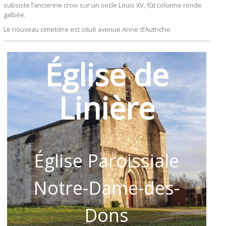
subsiste l’ancienne croix sur un socle Louis XV, fût colonne ronde
galbée.
Le nouveau cimetière est situé avenue Anne d’Autriche.
Église de
Linière
Église Paroissiale
Notre-Dame-des-
Dons