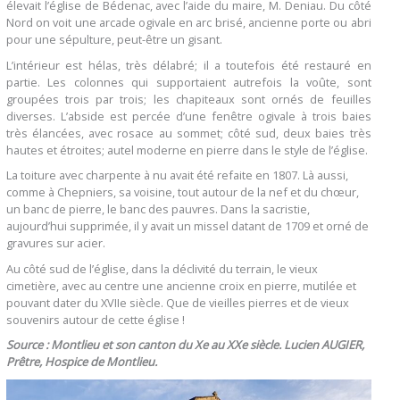
élevait l’église de Bédenac, avec l’aide du maire, M. Deniau. Du côté
Nord on voit une arcade ogivale en arc brisé, ancienne porte ou abri
pour une sépulture, peut-être un gisant.
L’intérieur est hélas, très délabré; il a toutefois été restauré en
partie. Les colonnes qui supportaient autrefois la voûte, sont
groupées trois par trois; les chapiteaux sont ornés de feuilles
diverses. L’abside est percée d’une fenêtre ogivale à trois baies
très élancées, avec rosace au sommet; côté sud, deux baies très
hautes et étroites; autel moderne en pierre dans le style de l’église.
La toiture avec charpente à nu avait été refaite en 1807. Là aussi,
comme à Chepniers, sa voisine, tout autour de la nef et du chœur,
un banc de pierre, le banc des pauvres. Dans la sacristie,
aujourd’hui supprimée, il y avait un missel datant de 1709 et orné de
gravures sur acier.
Au côté sud de l’église, dans la déclivité du terrain, le vieux
cimetière, avec au centre une ancienne croix en pierre, mutilée et
pouvant dater du XVIIe siècle. Que de vieilles pierres et de vieux
souvenirs autour de cette église !
Source : Montlieu et son canton du Xe au XXe siècle. Lucien AUGIER,
Prêtre, Hospice de Montlieu.