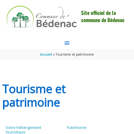
Aller au contenu
Aller au pied de page
Site officiel de la
commune de Bédenac
MENU
PRINCIPAL
Accueil
Tourisme et patrimoine
Tourisme et
patrimoine
Votre hébergement
Patrimoine
touristique