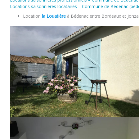
Locations saisonnières locataires – Commune de Bédenac (bede
Location
la Louatière
à Bédenac entre Bordeaux et Jonza