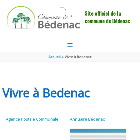
Aller au contenu
Aller au pied de page
Site officiel de la
commune de Bédenac
MENU
PRINCIPAL
Accueil
Vivre à Bedenac
Vivre à Bedenac
Agence Postale Communale
Annuaire Bédenac