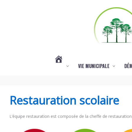
Aller au contenu
Aller au pied de page
VIE MUNICIPALE
DÉ
#3578
(PAS
Restauration scolaire
DE
L’équipe restauration est composée de la cheffe de restauratio
TITRE)