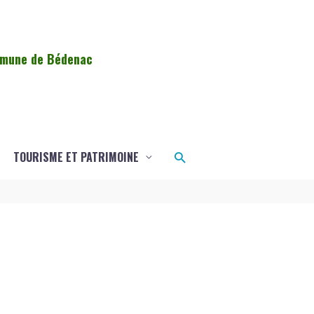
ommune de Bédenac
Rechercher
TOURISME ET PATRIMOINE