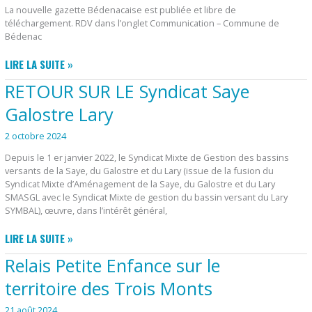
La nouvelle gazette Bédenacaise est publiée et libre de
téléchargement. RDV dans l’onglet Communication – Commune de
Bédenac
GAZETTE
LIRE LA SUITE »
2024
RETOUR SUR LE Syndicat Saye
Galostre Lary
2 octobre 2024
Depuis le 1 er janvier 2022, le Syndicat Mixte de Gestion des bassins
versants de la Saye, du Galostre et du Lary (issue de la fusion du
Syndicat Mixte d’Aménagement de la Saye, du Galostre et du Lary
SMASGL avec le Syndicat Mixte de gestion du bassin versant du Lary
SYMBAL), œuvre, dans l’intérêt général,
RETOUR
LIRE LA SUITE »
SUR
Relais Petite Enfance sur le
LE
SYNDICAT
territoire des Trois Monts
SAYE
21 août 2024