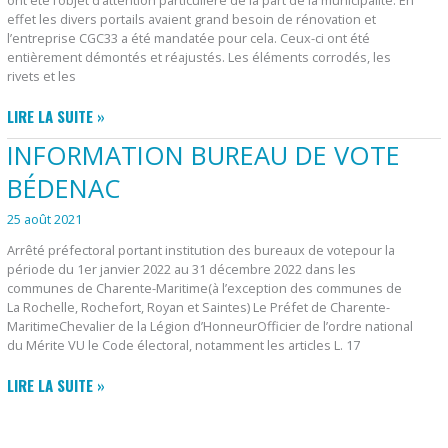
effet les divers portails avaient grand besoin de rénovation et
l’entreprise CGC33 a été mandatée pour cela. Ceux-ci ont été
entièrement démontés et réajustés. Les éléments corrodés, les
rivets et les
RÉNOVATION
LIRE LA SUITE »
DES
INFORMATION BUREAU DE VOTE
PORTAILS
DES
BÉDENAC
CIMETIÈRES
25 août 2021
DE
BÉDENAC
Arrêté préfectoral portant institution des bureaux de votepour la
période du 1er janvier 2022 au 31 décembre 2022 dans les
communes de Charente-Maritime(à l’exception des communes de
La Rochelle, Rochefort, Royan et Saintes) Le Préfet de Charente-
MaritimeChevalier de la Légion d’HonneurOfficier de l’ordre national
du Mérite VU le Code électoral, notamment les articles L. 17
INFORMATION
LIRE LA SUITE »
BUREAU
DE