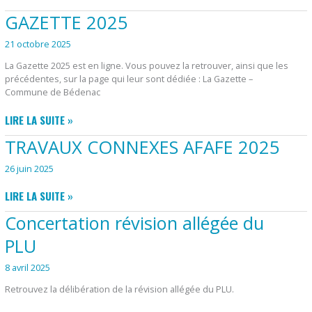
DES
GAZETTE 2025
RÉSULTATS
ÉLECTIONS
21 octobre 2025
MUNICIPALES
La Gazette 2025 est en ligne. Vous pouvez la retrouver, ainsi que les
2026
précédentes, sur la page qui leur sont dédiée : La Gazette –
Commune de Bédenac
GAZETTE
LIRE LA SUITE »
2025
TRAVAUX CONNEXES AFAFE 2025
26 juin 2025
TRAVAUX
LIRE LA SUITE »
CONNEXES
Concertation révision allégée du
AFAFE
2025
PLU
8 avril 2025
Retrouvez la délibération de la révision allégée du PLU.