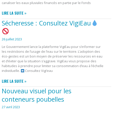
canaliser les eaux pluviales financés en partie par le Fonds
TRAVAUX
LIRE LA SUITE »
IMPASSE
Sécheresse : Consultez VigiEau
DES
GENÊTS
26 juillet 2023
Le Gouvernement lance la plateforme VigiEau pour s’informer sur
les restrictions de l’usage de l’eau sur le territoire. L’adoption des
éco-gestes est un bon moyen de préserver les ressources en eau
et d’éviter que la situation s’aggrave. VigiEau vous propose des
habitudes à prendre pour limiter sa consommation d’eau à l’échelle
individuelle.
Consultez Vigi’eau
SÉCHERESSE
LIRE LA SUITE »
:
Nouveau visuel pour les
CONSULTEZ
VIGIEAU
conteneurs poubelles
27 avril 2023