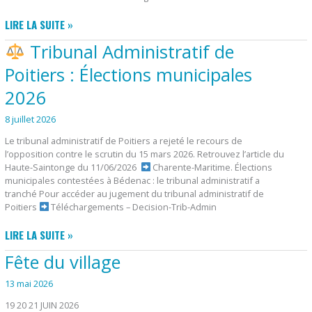
APPEL
LIRE LA SUITE »
À
Tribunal Administratif de
MANIFESTATION
D’INTÉRÊT
Poitiers : Élections municipales
2026
8 juillet 2026
Le tribunal administratif de Poitiers a rejeté le recours de
l’opposition contre le scrutin du 15 mars 2026. Retrouvez l’article du
Haute-Saintonge du 11/06/2026
Charente-Maritime. Élections
municipales contestées à Bédenac : le tribunal administratif a
tranché Pour accéder au jugement du tribunal administratif de
Poitiers
Téléchargements – Decision-Trib-Admin
LIRE LA SUITE »
TRIBUNAL
Fête du village
ADMINISTRATIF
DE
13 mai 2026
POITIERS
19 20 21 JUIN 2026
: