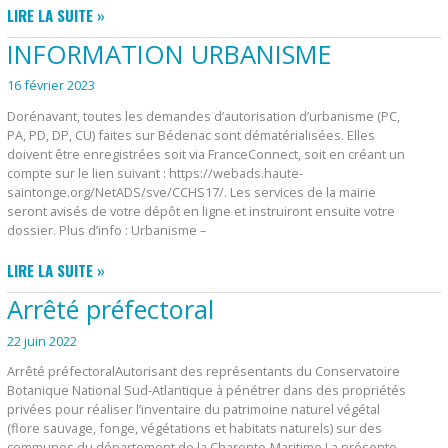
NOUVEAU
LIRE LA SUITE »
VISUEL
INFORMATION URBANISME
POUR
LES
16 février 2023
CONTENEURS
Dorénavant, toutes les demandes d’autorisation d’urbanisme (PC,
POUBELLES
PA, PD, DP, CU) faites sur Bédenac sont dématérialisées. Elles
doivent être enregistrées soit via FranceConnect, soit en créant un
compte sur le lien suivant : https://webads.haute-
saintonge.org/NetADS/sve/CCHS17/. Les services de la mairie
seront avisés de votre dépôt en ligne et instruiront ensuite votre
dossier. Plus d’info : Urbanisme –
INFORMATION
LIRE LA SUITE »
URBANISME
Arrêté préfectoral
22 juin 2022
Arrêté préfectoralAutorisant des représentants du Conservatoire
Botanique National Sud-Atlantique à pénétrer dans des propriétés
privées pour réaliser l’inventaire du patrimoine naturel végétal
(flore sauvage, fonge, végétations et habitats naturels) sur des
communes du département de la Charente-Maritime La présente