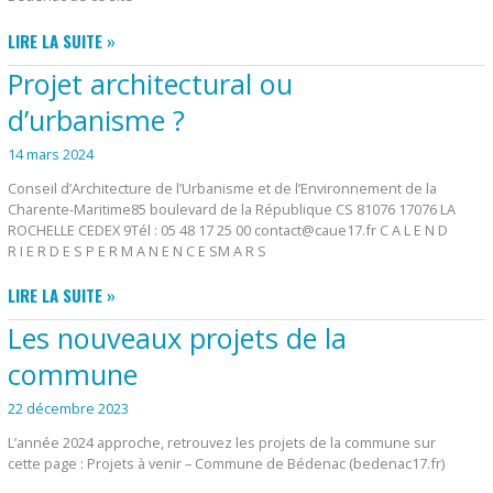
DOCUMENT
LIRE LA SUITE »
D’INFORMATION
Projet architectural ou
COMMUNAL
SUR
d’urbanisme ?
LES
14 mars 2024
RISQUES
MAJEURS
Conseil d’Architecture de l’Urbanisme et de l’Environnement de la
(D.I.C.R.I.M.)
Charente-Maritime85 boulevard de la République CS 81076 17076 LA
ROCHELLE CEDEX 9Tél : 05 48 17 25 00 contact@caue17.fr C A L E N D
R I E R D E S P E R M A N E N C E SM A R S
PROJET
LIRE LA SUITE »
ARCHITECTURAL
Les nouveaux projets de la
OU
D’URBANISME
commune
?
22 décembre 2023
L’année 2024 approche, retrouvez les projets de la commune sur
cette page : Projets à venir – Commune de Bédenac (bedenac17.fr)