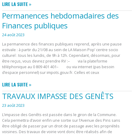
LES
LIRE LA SUITE »
NOUVEAUX
Permanences hebdomadaires des
PROJETS
DE
Finances publiques
LA
24 août 2023
COMMUNE
La permanence des finances publiques reprend, après une pause
estivale : à partir du 21/08 au sein de LA Maison Pop’ centre socio
culturel : tous les lundis, de 9h à 12h. Cependant, désormais, pour
être reçus, vous devrez prendre RV :– via la plateforme
téléphonique au 0 809 401 401– ou via internet (pas besoin
d’espace personnel) sur impots.gouv.fr. Celles et ceux
PERMANENCES
LIRE LA SUITE »
HEBDOMADAIRES
TRAVAUX IMPASSE DES GENÊTS
DES
FINANCES
23 août 2023
PUBLIQUES
L’impasse des Genêts est passée dans le giron de la Commune.
Cela permettra d’avoir enfin une sortie sur l’Avenue des Pins sans
être obligé de passer par un droit de passage avec les propriétés
voisines. Des travaux de voirie vont donc être réalisés afin de