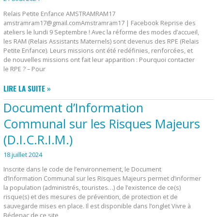
GALOSTRE
LARY
Relais Petite Enfance AMSTRAMRAM17
amstramram17@gmail.comAmstramram17 | Facebook Reprise des
ateliers le lundi 9 Septembre ! Avec la réforme des modes d’accueil,
les RAM (Relais Assistants Maternels) sont devenus des RPE (Relais
Petite Enfance). Leurs missions ont été redéfinies, renforcées, et
de nouvelles missions ont fait leur apparition : Pourquoi contacter
le RPE ? – Pour
RELAIS
LIRE LA SUITE »
PETITE
Document d’Information
ENFANCE
SUR
Communal sur les Risques Majeurs
LE
(D.I.C.R.I.M.)
TERRITOIRE
DES
18 juillet 2024
TROIS
Inscrite dans le code de l’environnement, le Document
MONTS
d’Information Communal sur les Risques Majeurs permet d’informer
la population (administrés, touristes…) de l’existence de ce(s)
risque(s) et des mesures de prévention, de protection et de
sauvegarde mises en place. Il est disponible dans l’onglet Vivre à
Bédenac de ce site