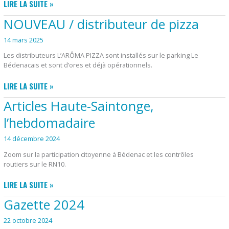
CONCERTATION
LIRE LA SUITE »
RÉVISION
NOUVEAU / distributeur de pizza
ALLÉGÉE
DU
14 mars 2025
PLU
Les distributeurs L’ARÔMA PIZZA sont installés sur le parking Le
Bédenacais et sont d’ores et déjà opérationnels.
NOUVEAU
LIRE LA SUITE »
/
Articles Haute-Saintonge,
DISTRIBUTEUR
DE
l’hebdomadaire
PIZZA
14 décembre 2024
Zoom sur la participation citoyenne à Bédenac et les contrôles
routiers sur le RN10.
ARTICLES
LIRE LA SUITE »
HAUTE-
Gazette 2024
SAINTONGE,
L’HEBDOMADAIRE
22 octobre 2024