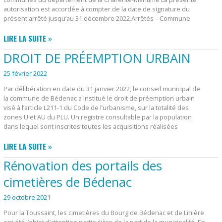
autorisation est accordée à compter de la date de signature du
présent arrêté jusqu’au 31 décembre 2022.Arrêtés – Commune
ARRÊTÉ
LIRE LA SUITE »
PRÉFECTORAL
DROIT DE PRÉEMPTION URBAIN
25 février 2022
Par délibération en date du 31 janvier 2022, le conseil municipal de
la commune de Bédenac a institué le droit de préemption urbain
visé à l’article L211-1 du Code de l’urbanisme, sur la totalité des
zones U et AU du PLU. Un registre consultable par la population
dans lequel sont inscrites toutes les acquisitions réalisées
DROIT
LIRE LA SUITE »
DE
Rénovation des portails des
PRÉEMPTION
URBAIN
cimetières de Bédenac
29 octobre 2021
Pour la Toussaint, les cimetières du Bourg de Bédenac et de Linière
ont été l’objet d’attention particulière de la part de la municipalité. En