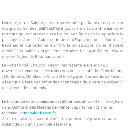
Notre région la Saintonge est représentée par la mitre du premier
évêque de Saintes,
Saint Eutrope
qui au IIIè siècle a christianisé le
territoire qui comprenait aussi l’AUNIS. Les fleurs de lis rappellent le
passage d’Anne d’Autriche infante d’Espagne, qui séjourna à
Bédenac et qui ordonna en 1616 la construction d’une chapelle
dédiée à la Sainte Vierge. Cette dernière fut agrandie en 1854 et
devient l’église de Bédenac actuelle.
Le « chef ondé », haut du blason, représente le Meudon qui
traverse la commune et les trois chevrons, le conté des Trois Monts
: Montendre, Montlieu-la-Garde et Montguyon. Ces monts servaient
à l’époque à faire des offrandes et en temps de guerre de prévenir
de l’arrivée des ennemis.
Le blason de notre commune est désormais officiel.
Il est enregistré
dans l’
Armorial des blasons de France
, département Charente-
Maritime.
(armorialdefrance.fr)
À cette occasion, ceux qui le désirent peuvent se procurer l’auto-
collant de 5×8 cm disponible à la mairie.