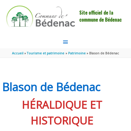
Aller au contenu
Aller au pied de page
Site officiel de la
commune de Bédenac
MENU
PRINCIPAL
Accueil
Tourisme et patrimoine
Patrimoine
Blason de Bédenac
Blason de Bédenac
HÉRALDIQUE ET
HISTORIQUE