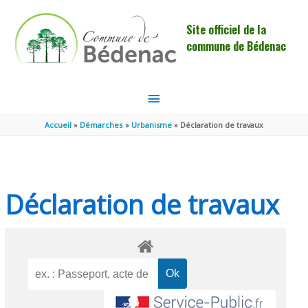
Aller au contenu
Aller au pied de page
Site officiel de la
commune de Bédenac
MENU
PRINCIPAL
Accueil
Démarches
Urbanisme
Déclaration de travaux
Déclaration de travaux