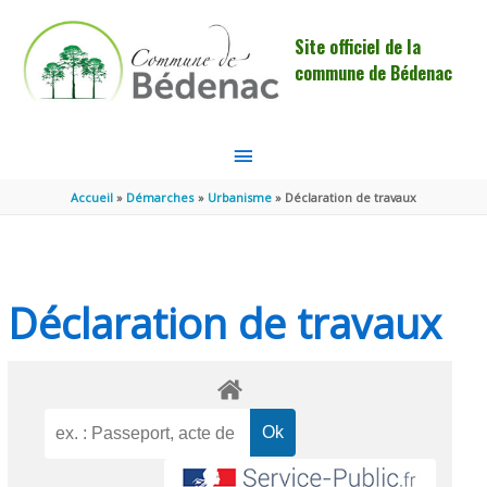
Aller au contenu
Aller au pied de page
Site officiel de la
commune de Bédenac
MENU
PRINCIPAL
Accueil
Démarches
Urbanisme
Déclaration de travaux
Déclaration de travaux