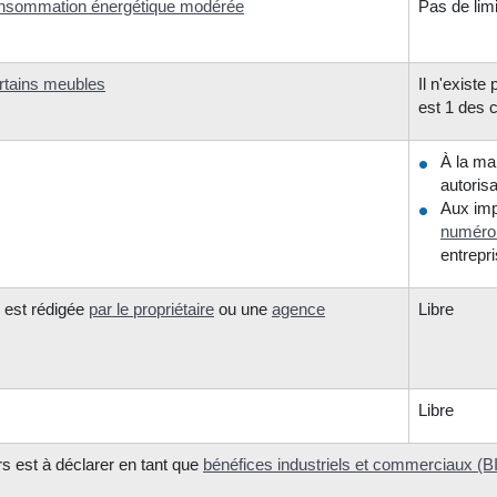
nsommation énergétique modérée
Pas de lim
rtains meubles
Il n'existe
est 1 des c
À la ma
autoris
Aux imp
numéro
entrepr
e est rédigée
par le propriétaire
ou une
agence
Libre
Libre
rs est à déclarer en tant que
bénéfices industriels et commerciaux (B