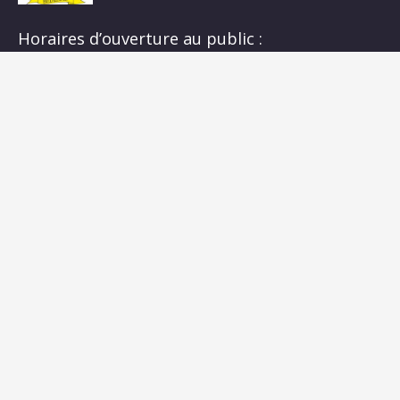
Horaires d’ouverture au public :
Du lundi au samedi
de 09h00 à 12h30
Liens
Accessibilité
Plan du site
Mentions légales
Politique de protection des données
Gestion des cookies
Rechercher :