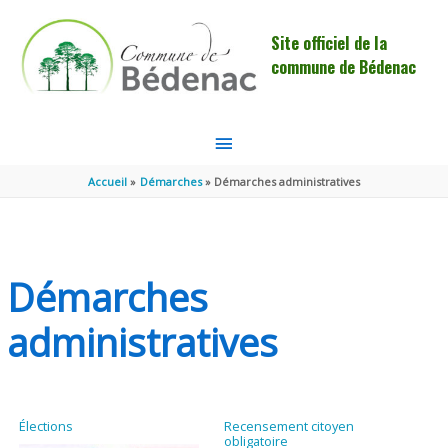
Aller au contenu
Aller au pied de page
Site officiel de la
commune de Bédenac
MENU
PRINCIPAL
Accueil
Démarches
Démarches administratives
Démarches
administratives
Élections
Recensement citoyen
obligatoire