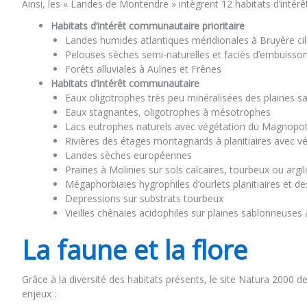
Ainsi, les « Landes de Montendre » intègrent 12 habitats d’intér
Habitats d’intérêt communautaire prioritaire
Landes humides atlantiques méridionales à Bruyère cil
Pelouses sèches semi-naturelles et faciès d’embuisson
Forêts alluviales à Aulnes et Frênes
Habitats d’intérêt communautaire
Eaux oligotrophes très peu minéralisées des plaines 
Eaux stagnantes, oligotrophes à mésotrophes
Lacs eutrophes naturels avec végétation du Magnopo
Rivières des étages montagnards à planitiaires avec v
Landes sèches européennes
Prairies à Molinies sur sols calcaires, tourbeux ou arg
Mégaphorbiaies hygrophiles d’ourlets planitiaires et d
Depressions sur substrats tourbeux
Vieilles chênaies acidophiles sur plaines sablonneuses
La faune et la flore
Grâce à la diversité des habitats présents, le site Natura 2000
enjeux :