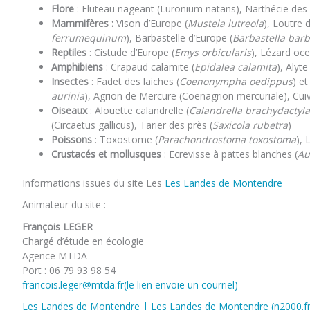
Flore
: Fluteau nageant (Luronium natans), Narthécie des 
Mammifères :
Vison d’Europe (
Mustela lutreola
), Loutre 
ferrumequinum
), Barbastelle d’Europe (
Barbastella barb
Reptiles
: Cistude d’Europe (
Emys orbicularis
), Lézard ocel
Amphibiens
: Crapaud calamite (
Epidalea calamita
), Alyt
Insectes
: Fadet des laiches (
Coenonympha oedippus
) et
aurinia
), Agrion de Mercure (Coenagrion mercuriale), Cui
Oiseaux
: Alouette calandrelle (
Calandrella brachydactyla
(Circaetus gallicus), Tarier des près (
Saxicola rubetra
)
Poissons
: Toxostome (
Parachondrostoma toxostoma
), 
Crustacés et mollusques
: Ecrevisse à pattes blanches (
Au
Informations issues du site Les
Les Landes de Montendre
Animateur du site :
François LEGER
Chargé d’étude en écologie
Agence MTDA
Port : 06 79 93 98 54
francois.leger@mtda.fr(le lien envoie un courriel)
Les Landes de Montendre | Les Landes de Montendre (n2000.fr