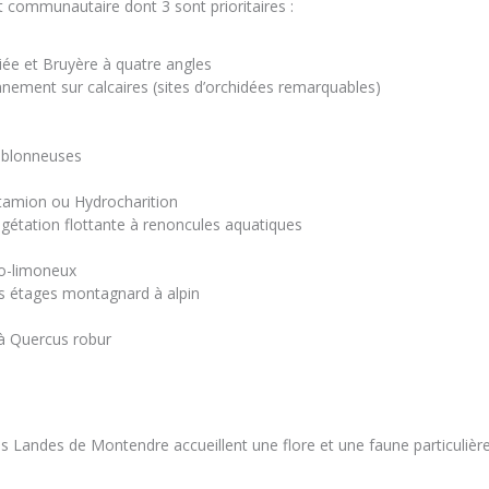
êt communautaire dont 3 sont prioritaires :
iée et Bruyère à quatre angles
nement sur calcaires (sites d’orchidées remarquables)
sablonneuses
tamion ou Hydrocharition
égétation flottante à renoncules aquatiques
ilo-limoneux
es étages montagnard à alpin
 à Quercus robur
 des Landes de Montendre accueillent une flore et une faune particuli