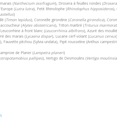
marais (
Narthecium ossifragum
), Drosera à feuilles rondes (
Drosera
d’Europe (
Lutra lutra
), Petit Rhinolophe (
Rhinolophus hipposideros
),
astellus
)
lé (
Timon lepidus
), Coronelle girondine (
Coronella girondica
), Corone
e accoucheur (
Alytes obstetricans
), Triton marbré (
Triturus marmora
 Leucorrhine à front blanc (
Leucorrhinia albifrons
), Azuré des moulliè
vré des marais (
Lycaena dispar
), Lucane cerf-volant (
Lucanus cervus
), Fauvette pitchou (Sylvia undata), Pipit rousseline (Anthus campestr
Lamproie de Planer (
Lampetra planeri
)
stropotamobius pallipes
), Vertigo de Desmoulins (
Vertigo moulinsi
)