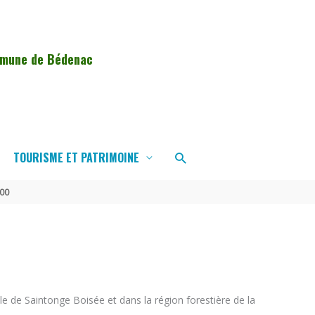
ommune de Bédenac
Rechercher
TOURISME ET PATRIMOINE
000
e de Saintonge Boisée et dans la région forestière de la