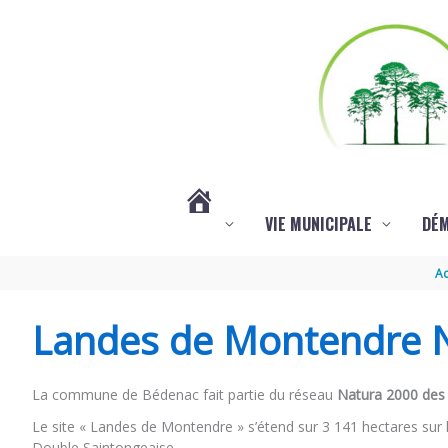
Aller au contenu
Aller au pied de page
VIE MUNICIPALE
DÉ
#3578
Ac
(PAS
Landes de Montendre 
DE
La commune de Bédenac fait partie du réseau
Natura 2000 des
Le site « Landes de Montendre » s’étend sur 3 141 hectares sur 
TITRE)
Double Saintongeaise.