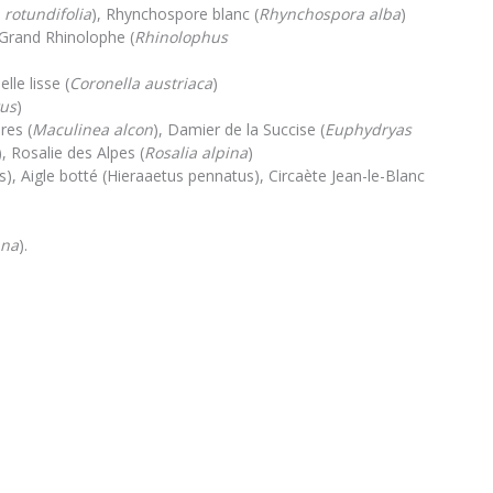
 rotundifolia
), Rhynchospore blanc (
Rhynchospora alba
)
 Grand Rhinolophe (
Rhinolophus
lle lisse (
Coronella austriaca
)
tus
)
res (
Maculinea alcon
), Damier de la Succise (
Euphydryas
), Rosalie des Alpes (
Rosalia alpina
)
is), Aigle botté (Hieraaetus pennatus), Circaète Jean-le-Blanc
ana
).