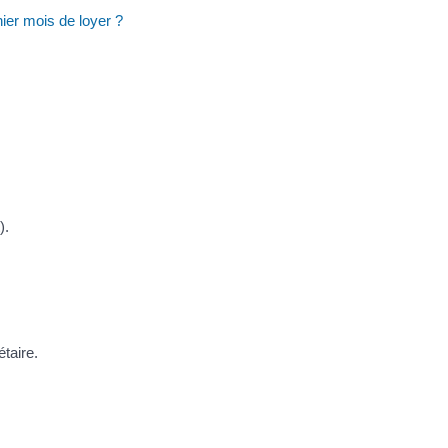
nier mois de loyer ?
).
étaire.