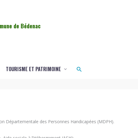
ommune de Bédenac
Rechercher
TOURISME ET PATRIMOINE
aison Départementale des Personnes Handicapées (MDPH).
, Aide sociale à l’Hébergement (ASH);