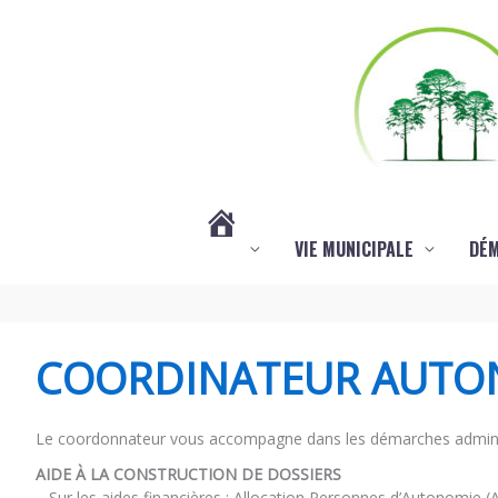
Aller au contenu
Aller au pied de page
VIE MUNICIPALE
DÉ
#3578
(PAS
COORDINATEUR AUTO
DE
Le coordonnateur vous accompagne dans les démarches adminis
AIDE À LA CONSTRUCTION DE DOSSIERS
TITRE)
– Sur les aides financières : Allocation Personnes d’Autonomie