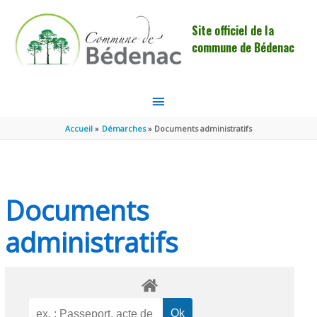
Aller au contenu
Aller au pied de page
Site officiel de la
commune de Bédenac
MENU
PRINCIPAL
Accueil
Démarches
Documents administratifs
Documents
administratifs