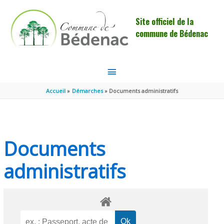
Aller au contenu
Aller au pied de page
Site officiel de la
commune de Bédenac
MENU
PRINCIPAL
Accueil
Démarches
Documents administratifs
Documents
administratifs