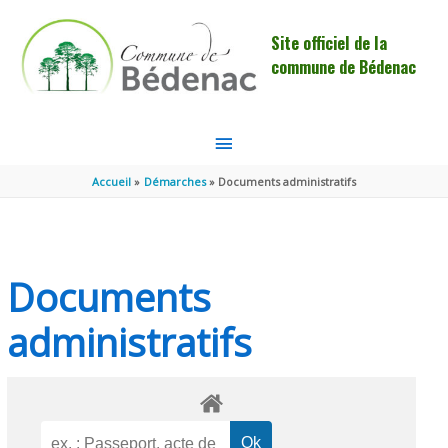
Aller au contenu
Aller au pied de page
Site officiel de la
commune de Bédenac
MENU
PRINCIPAL
Accueil
Démarches
Documents administratifs
Documents
administratifs