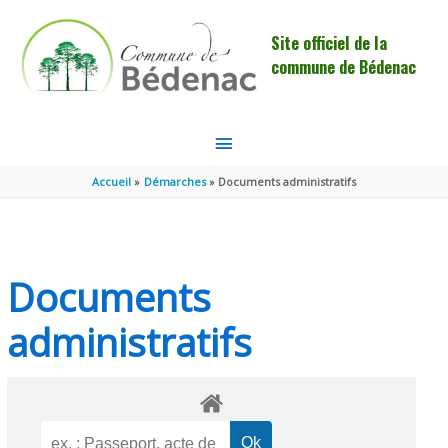
Aller au contenu
Aller au pied de page
Site officiel de la
commune de Bédenac
MENU
PRINCIPAL
Accueil
Démarches
Documents administratifs
Documents
administratifs