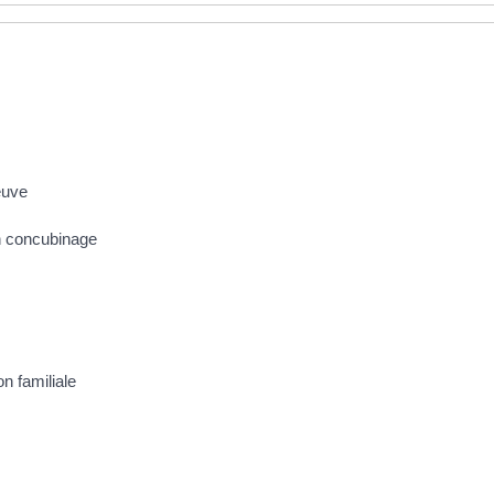
euve
en concubinage
n familiale