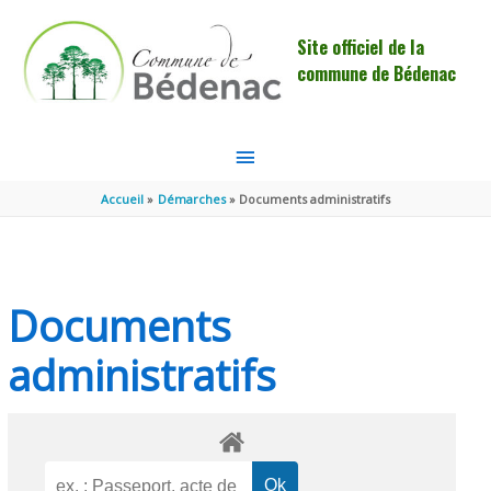
Aller au contenu
Aller au pied de page
Site officiel de la
commune de Bédenac
MENU
PRINCIPAL
Accueil
Démarches
Documents administratifs
Documents
administratifs