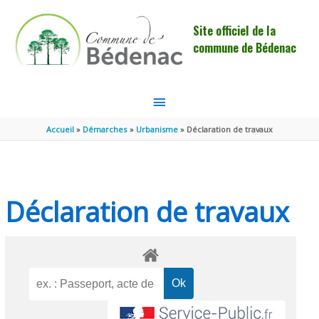
Aller au contenu
Aller au pied de page
Site officiel de la
commune de Bédenac
MENU
PRINCIPAL
Accueil
Démarches
Urbanisme
Déclaration de travaux
Déclaration de travaux