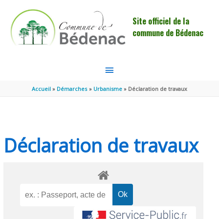
Aller au contenu
Aller au pied de page
Site officiel de la
commune de Bédenac
MENU
PRINCIPAL
Accueil
Démarches
Urbanisme
Déclaration de travaux
Déclaration de travaux