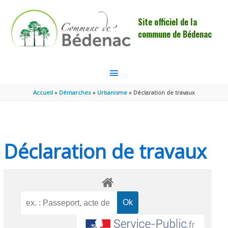
Aller au contenu
Aller au pied de page
Site officiel de la
commune de Bédenac
MENU
PRINCIPAL
Accueil
Démarches
Urbanisme
Déclaration de travaux
Déclaration de travaux