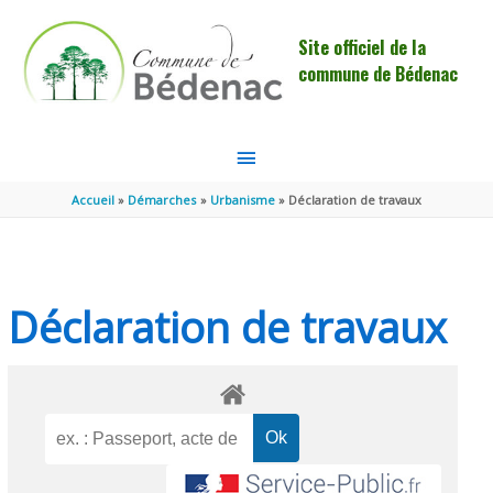
Aller au contenu
Aller au pied de page
Site officiel de la
commune de Bédenac
MENU
PRINCIPAL
Accueil
Démarches
Urbanisme
Déclaration de travaux
Déclaration de travaux