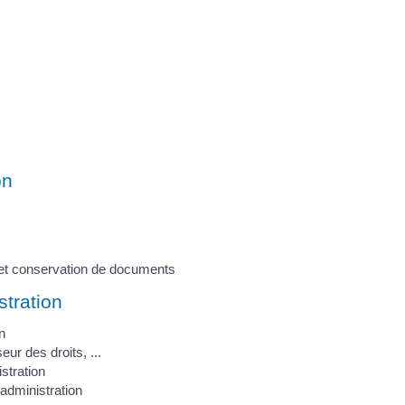
on
on et conservation de documents
stration
n
ur des droits, ...
istration
administration