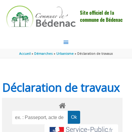
Aller au contenu
Aller au pied de page
Site officiel de la
commune de Bédenac
MENU
PRINCIPAL
Accueil
Démarches
Urbanisme
Déclaration de travaux
Déclaration de travaux