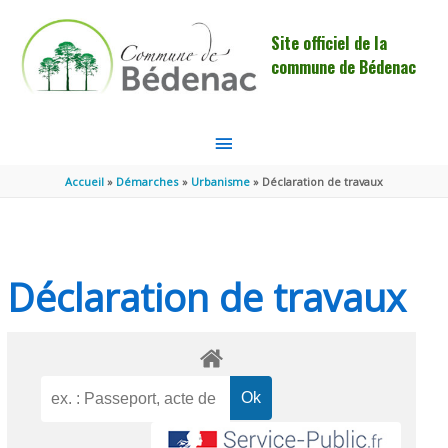
Aller au contenu
Aller au pied de page
Site officiel de la
commune de Bédenac
MENU
PRINCIPAL
Accueil
Démarches
Urbanisme
Déclaration de travaux
Déclaration de travaux