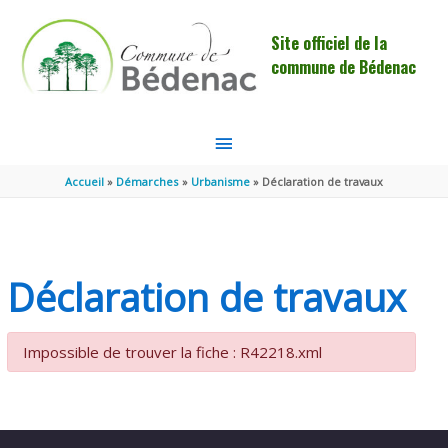
Aller au contenu
Aller au pied de page
Site officiel de la
commune de Bédenac
MENU
PRINCIPAL
Accueil
Démarches
Urbanisme
Déclaration de travaux
Déclaration de travaux
Impossible de trouver la fiche : R42218.xml