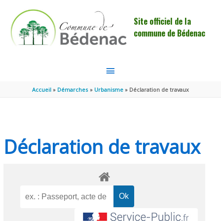
Aller au contenu
Aller au pied de page
Site officiel de la
commune de Bédenac
MENU
PRINCIPAL
Accueil
Démarches
Urbanisme
Déclaration de travaux
Déclaration de travaux