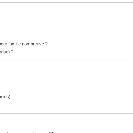
our famille nombreuse ?
grise) ?
poids)