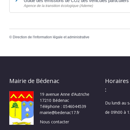
Guide des émissions de CO2 des véhicules particulier
Agence de la transition écologique (Ademe)
©
Direction de l'information légale et administrative
Mairie de Bédenac
Horaires
:
19 avenue Anne d’Autriche
17210 Bédenac
Du lundi au 
Téléphone : 0546044539
de 09h00 à 
mairie@bedenac17.fr
Nous contacter