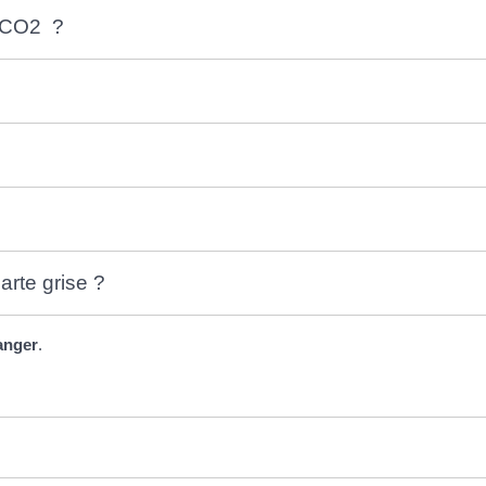
s CO2 ?
arte grise ?
ranger
.