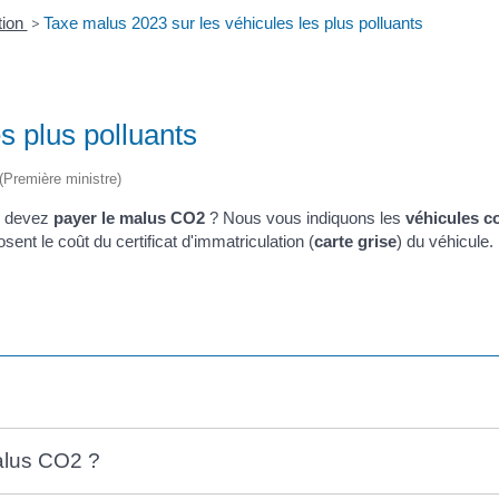
tion
>
Taxe malus 2023 sur les véhicules les plus polluants
s plus polluants
 (Première ministre)
s devez
payer le malus CO
2
? Nous vous indiquons les
véhicules c
ent le coût du certificat d'immatriculation (
carte grise
) du véhicule.
alus CO2 ?