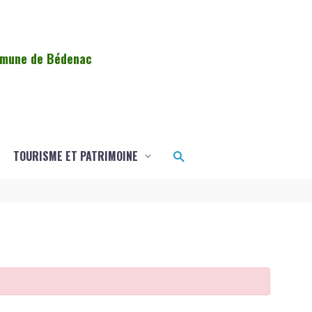
ommune de Bédenac
Rechercher
TOURISME ET PATRIMOINE