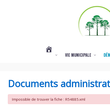
Aller au contenu
Aller au pied de page
VIE MUNICIPALE
DÉ
#3578
(PAS
Documents administrat
DE
Impossible de trouver la fiche : R54885.xml
TITRE)