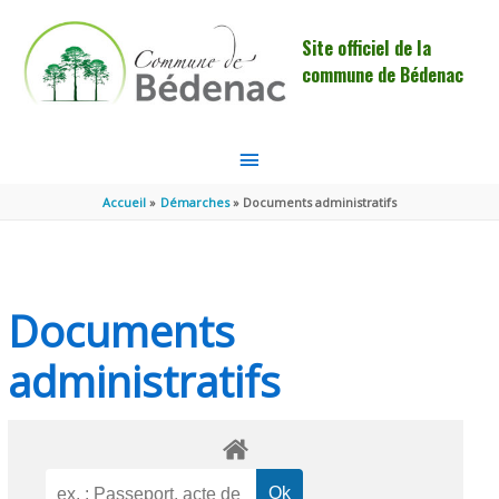
Aller au contenu
Aller au pied de page
Site officiel de la
commune de Bédenac
MENU
PRINCIPAL
Accueil
Démarches
Documents administratifs
Documents
administratifs