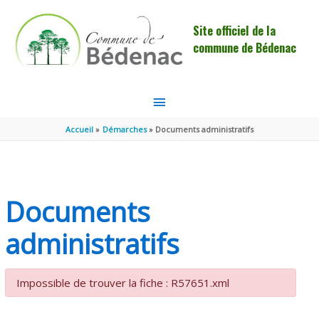
Aller au contenu
Aller au pied de page
Site officiel de la
commune de Bédenac
MENU
PRINCIPAL
Accueil
Démarches
Documents administratifs
Documents
administratifs
Impossible de trouver la fiche : R57651.xml