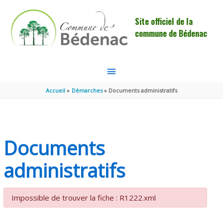
Aller au contenu
Aller au pied de page
Site officiel de la
commune de Bédenac
MENU
PRINCIPAL
Accueil
Démarches
Documents administratifs
Documents
administratifs
Impossible de trouver la fiche : R1222.xml