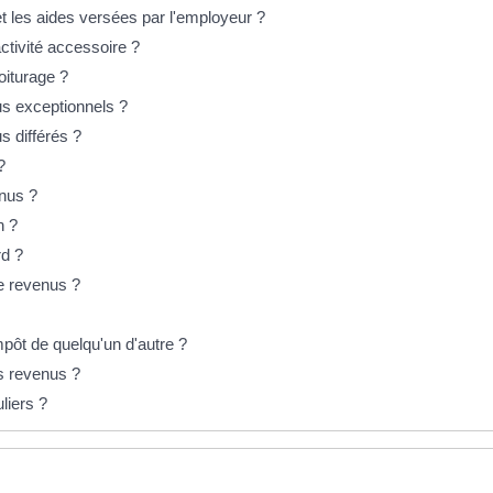
 et les aides versées par l'employeur ?
activité accessoire ?
oiturage ?
s exceptionnels ?
 différés ?
?
enus ?
n ?
rd ?
e revenus ?
mpôt de quelqu'un d'autre ?
ts revenus ?
liers ?