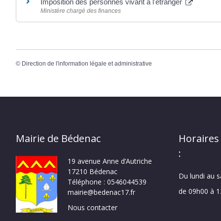
Imposition des personnes vivant à l'étranger
Ministère chargé des finances
©
Direction de l'information légale et administrative
Mairie de Bédenac
Horaires
:
19 avenue Anne d’Autriche
17210 Bédenac
Du lundi au 
Téléphone : 0546044539
de 09h00 à 
mairie@bedenac17.fr
Nous contacter