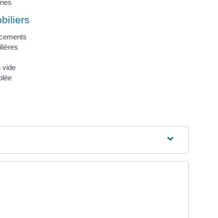
unes
biliers
acements
lières
 vide
blée