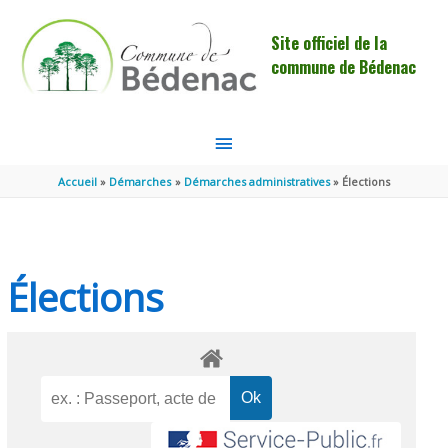
Aller au contenu
Aller au pied de page
Site officiel de la
commune de Bédenac
MENU
PRINCIPAL
Accueil
Démarches
Démarches administratives
Élections
Élections