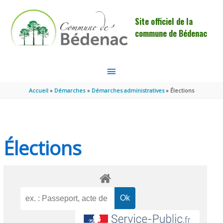
Aller au contenu
Aller au pied de page
Site officiel de la
commune de Bédenac
MENU
PRINCIPAL
Accueil
Démarches
Démarches administratives
Élections
Élections