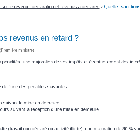
 sur le revenu : déclaration et revenus à déclarer
>
Quelles sanctions
os revenus en retard ?
 (Première ministre)
pénalités, une majoration de vos impôts et éventuellement des intérê
 de l'une des pénalités suivantes :
urs suivant la mise en demeure
jours suivant la réception d'une mise en demeure
ulte
(travail non déclaré ou activité illicite), une majoration de
80 %
vou