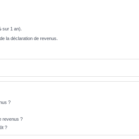
%
sur 1 an).
 de la déclaration de revenus.
enus ?
e revenus ?
ôt ?