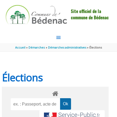
Aller au contenu
Aller au pied de page
Site officiel de la
commune de Bédenac
MENU
PRINCIPAL
Accueil
Démarches
Démarches administratives
Élections
Élections