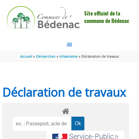
Aller au contenu
Aller au pied de page
Site officiel de la
commune de Bédenac
MENU
PRINCIPAL
Accueil
Démarches
Urbanisme
Déclaration de travaux
Déclaration de travaux