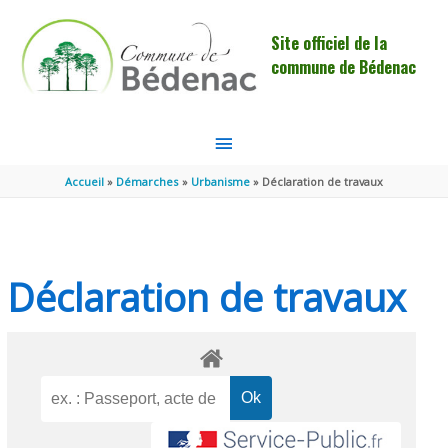
Aller au contenu
Aller au pied de page
Site officiel de la
commune de Bédenac
MENU
PRINCIPAL
Accueil
Démarches
Urbanisme
Déclaration de travaux
Déclaration de travaux